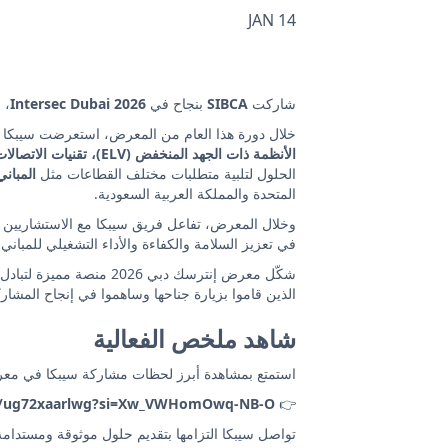
14 JAN
شاركت
SIBCA
بنجاح في
Intersec Dubai 2026
، 
خلال دورة هذا العام من المعرض، استعرضت سيبكا
الأنظمة ذات الجهد المنخفض (ELV)، تقنيات الاتصالات وتقنية المعلومات والأنظمة السمعية والبصرية (ICT & AV)
الحلول لتلبية متطلبات مختلف القطاعات مثل
المباني
المتحدة والمملكة العربية السعودية.
وخلال المعرض، تفاعل فريق سيبكا مع الاستشاريين وا
في تعزيز السلامة والكفاءة والأداء التشغيلي للمباني 
شكّل معرض إنترسك دبي 6
الذين قاموا بزيارة جناحها وساهموا في إنجاح المشارك
شاهد ملخص الفعالية
استمتع بمشاهدة أبرز لحظات مشاركة سيبكا في معرض إنترسك دبي 2026 وتعرّف على أحدث حلول المباني وال
be/ug72xaarlwg?si=Xw_VWHomOwq-NB-O
👉
تواصل سيبكا التزامها بتقديم حلول موثوقة ومستدامة ت