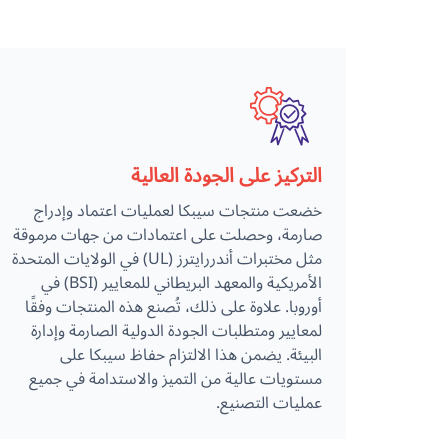
التركيز على الجودة العالية
خضعت منتجات سيبكا لعمليات اعتماد وإدراج
صارمة، وحصلت على اعتمادات من جهات مرموقة
مثل مختبرات أندررايترز (UL) في الولايات المتحدة
الأمريكية والمعهد البريطاني للمعايير (BSI) في
أوروبا. علاوة على ذلك، تُصنع هذه المنتجات وفقًا
لمعايير ومتطلبات الجودة الدولية الصارمة وإدارة
البيئة. يضمن هذا الالتزام حفاظ سيبكا على
مستويات عالية من التميز والاستدامة في جميع
عمليات التصنيع.