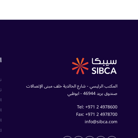
ا
ن
المكتب الرئيسي - شارع الخالدية خلف مبنى الإتصالات
ت
صندوق بريد 46944 - ابوظبي
ا
Tel: +971 2 4978600
ا
Fax: +971 2 4978700
ا
info@sibca.com
ا