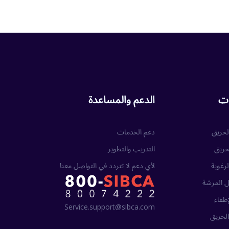
ات
الدعم والمساعدة
حريق
دعم الخدمات
حريق
التدريب والتطوير
لرغوية
لأي دعم لا تتردد في التواصل معنا
 المرشة
طفاء
Service.support@sibca.com
لحريق