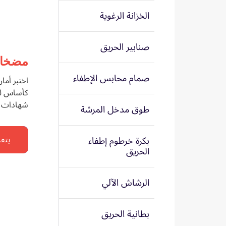
الخزانة الرغوية
صنابير الحريق
مضخات
صمام محابس الإطفاء
اختبر أما
كأساس للد
شهادات UL و FM لضمان أقصى درجات الأمان
طوق مدخل المرشة
بكرة خرطوم إطفاء
يتعل
الحريق
الرشاش الآلي
بطانية الحريق