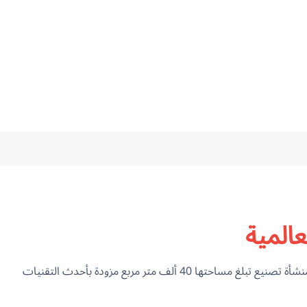
عالمية
لدعم رؤية سيبكا لتعزيز السلامة العالمية، فقد خصصت منشأة تصنيع تبلغ مساحتها 40 ألف متر مربع مزودة بأحدث التقنيات