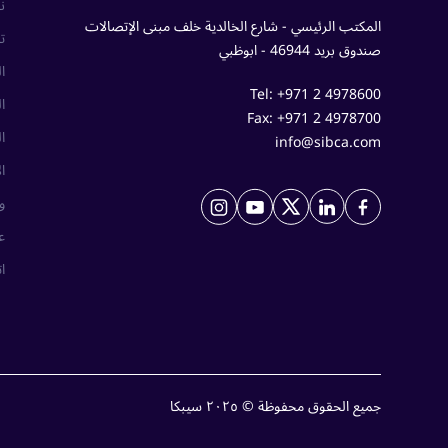
ن
المكتب الرئيسي - شارع الخالدية خلف مبنى الإتصالات
ت
صندوق بريد 46944 - ابوظبي
ا
Tel: +971 2 4978600
ا
Fax: +971 2 4978700
ا
info@sibca.com
ا
و
ع
ا
جميع الحقوق محفوظة © ٢٠٢٥ سيبكا