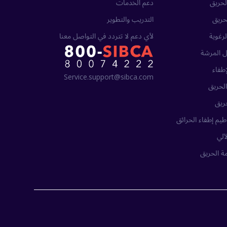
حريق
دعم الخدمات
حريق
التدريب والتطوير
لرغوية
لأي دعم لا تتردد في التواصل معنا
 المرشة
طفاء
Service.support@sibca.com
لحريق
ريق
يم إطفاء الحرائق
آلي
ة الحريق