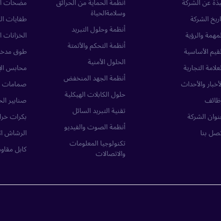
بذة عن الشركة
أنظمة الحماية من الحرائق
مضخات ال
وسلامةالحياة
اريخ الشركة
طفايات ال
أنظمة وحلول التبريد
لمهمة والرؤية
الخزانات ا
أنظمة التحكم والأتمتة
لقيم الأساسية
طوق مدخل
الحلول الأمنية
لعلامة التجارية
محابس الإ
أنظمة الجهد المنخفض
لأخبار والأحداث
صمامات ا
حلول الكابلات الهيكلية
ظائف
صنابير الح
تقنية التبريد السائل
نوان الشركة
بكرات خراط
أنظمة الصوت والفيديو
تصل بنا
الرشاش ال
تكنولوجيا المعلومات
كابل مقاوم
والاتصالات