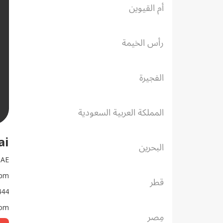
أم القيوين
رأس الخيمة
الفجيرة
المملكة العربية السعودية
ai
البحرين
UAE
6pm
قطر
444
com
مِصر