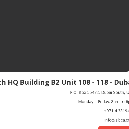
h HQ Building B2 Unit 108 - 118 - Dub
P.O. Box 55472, Dubai South, 
Monday – Friday: 8am to 
+971 4 3819
info@sibca.