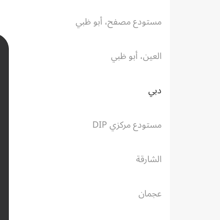
مستودع مصفح، أبو ظبي
العين، أبو ظبي
دبي
مستودع مركزي DIP
الشارقة
عجمان