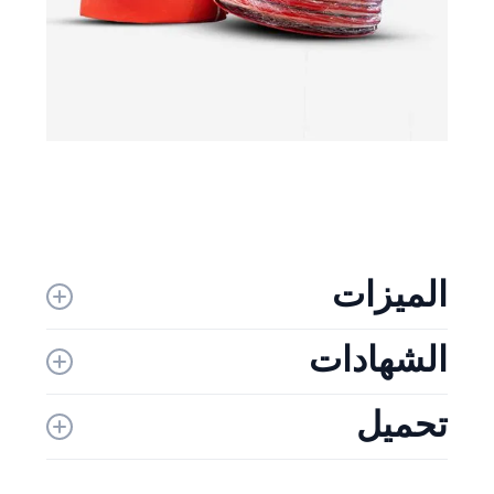
الميزات
الشهادات
· خيارات السترة المفردة والسترة المزدوجة - متوفرة
بأطوالوعروض متنوعة.
· جودة معتمدة - حاصلة على شهادة UL ومصنوعةوفقًا
تحميل
للمعايير الدولية.
الكتالوج
· الامتثال التنظيمي - تلبي متطلبات العملاء