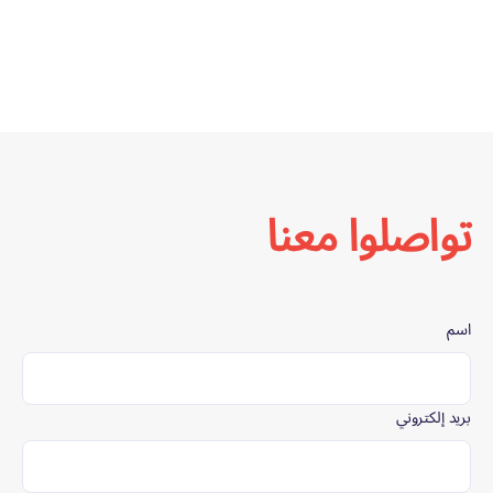
والمتطلباتالمحلية.
· تصنيع دقيق - صُنع في أبوظبي مع رقابة صارمة على
الجودة.
· أداء موثوق - خضع لاختبارات صارمة لضمان المتانة
والكفاءة.
تواصلوا معنا
اسم
بريد إلكتروني