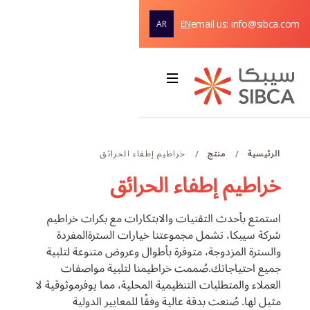
email us: info@sibca.com
AR
EN
الصفحة
الرئيسية
Webflow Homepage
نبذة عن الشركة
الرئيسية
منتج
خراطيم إطفاء الحرائق
/
/
الحلول والمنتجات
خراطيم إطفاء الحرائق
دعم
الخدمات
استمتع بأحدث التقنيات والابتكارات مع بكرات خراطيم
شركة سيبكا، تشمل مجموعتنا خيارات السترةالمفردة
تواصلوا معنا
والسترة المزدوجة، متوفرة بأطوال وعروض متنوعة لتلبية
جميع احتياجاتك.صُممت خراطيمنا لتلبية مواصفات
العملاء والمتطلبات التنظيمية المحلية، مما يوفرموثوقية لا
مثيل لها. صُنعت بدقة عالية وفقًا للمعايير الدولية